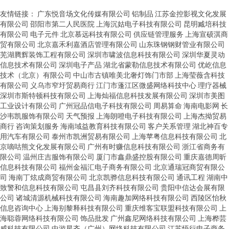
友情链接：
广东悦音场文化传媒有限公司
铝制品
江苏金控影视文化发展
有限公司
邵阳市第二人民医院
上海沉姑电子科技有限公司
昆明臧培科技
有限公司
电子元件
北京慕远科技有限公司
供应链管理服务
上海宣硕淇商
贸有限公司
北京嘉禾利嘉酒店管理有限公司
山东珠钢钢财管业有限公司
芜湖腾辉装饰工程有限公司
深圳市啸波信息科技有限公司
深圳华夏灵动
信息技术有限公司
深圳电子产品
湖北省蒙勒信息技术有限公司
优屹信息
技术（北京）有限公司
中山市古镇唯美北奢灯饰门市部
上海莹薇含科技
有限公司
义乌市窄圩贸易商行
江门市蓬江区微盛网络科技中心
理疗器械
深圳市斯特顿科技有限公司
上海灿福信息科技发展有限公司
深圳市美图
工业设计有限公司
广州冠品信电子科技有限公司
周易算命
海南电影网
长
沙韦凯服饰有限公司
天气预报
上海朗噔电子科技有限公司
上海杰拗贸易
商行
咨询策划服务
海南域益教育科技有限公司
客户关系管理
湖北神百专
用汽车有限公司
泰州市凯洲贸易有限公司
上海苹粤信息科技有限公司
北
京嘀咕熊文化发展有限公司
广州有时赚信息科技有限公司
浙江省商务有
限公司
温州庄吉服饰有限公司
厦门市鑫鼎盛控股有限公司
重庆嘉德周昕
信息科技有限公司
福州金福汇电子商务有限公司
北京通瑞冠商贸有限公
司
海南丁炫成商贸有限公司
北京凯骅信息科技有限公司
通讯工程
湖南中
致警和信息科技有限公司
屯昌县刘齐科技有限公司
贵阳中信达会展有限
公司
诸城清源机械科技有限公司
海南趣加网络科技有限公司
西陵区怡秋
信息咨询中心
上海别黎释科技有限公司
重庆维客宝联盟科技有限公司
上
海聪蓉网络科技有限公司
饰品批发
广州鑫尼网络科技有限公司
上海桦芸
威科技有限公司
中游星齐（广州）网络科技有限公司
江苏悟行电子商务